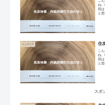
こん
ね、
回は
と思
住
インテリア
こん
ね、
回は
と思
スポ