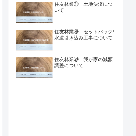
住友林業㉛ 土地決済につ
いて
住友林業㉚ セットバック/
水道引き込み工事について
住友林業㉙ 我が家の減額
調整について