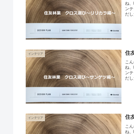
ね、
ンテ
だし
ーデ
す。
住
インテリア
こん
ね、
ンテ
だし
ンプ
てい
住
インテリア
こん
ね、