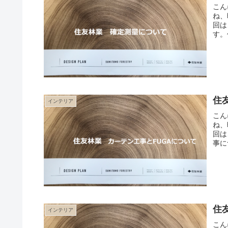
こん
ね、
回は
す。
住
インテリア
こん
ね、
回は
事に
住
インテリア
こん