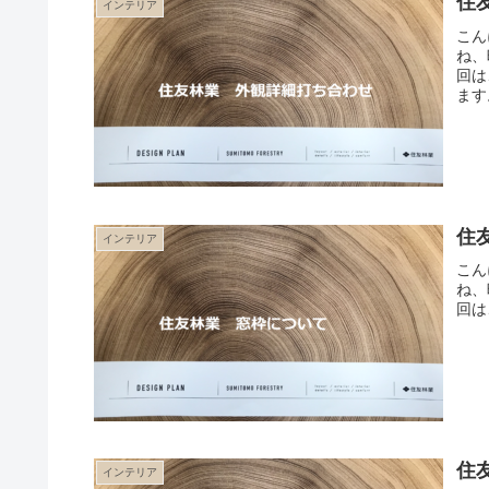
住
インテリア
こん
ね、
回は
ます
住
インテリア
こん
ね、
回は
住
インテリア