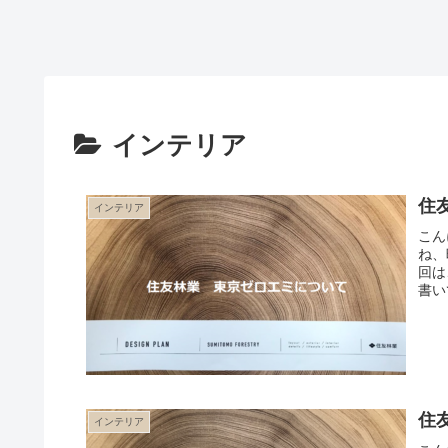
インテリア
住
インテリア
こん
ね、
回は
書い
住
インテリア