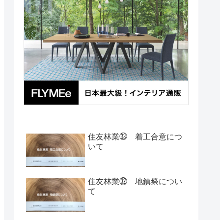
住友林業㉝ 着工合意につ
いて
住友林業㉜ 地鎮祭につい
て