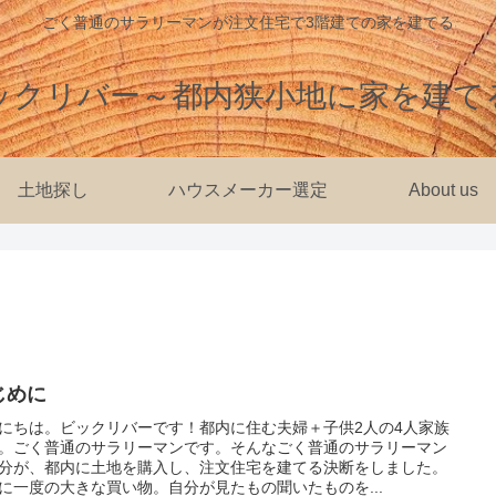
ごく普通のサラリーマンが注文住宅で3階建ての家を建てる
ックリバー～都内狭小地に家を建て
土地探し
ハウスメーカー選定
About us
じめに
にちは。ビックリバーです！都内に住む夫婦＋子供2人の4人家族
。ごく普通のサラリーマンです。そんなごく普通のサラリーマン
分が、都内に土地を購入し、注文住宅を建てる決断をしました。
に一度の大きな買い物。自分が見たもの聞いたものを...