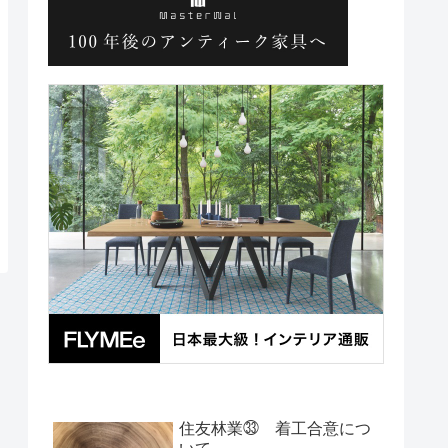
住友林業㉝ 着工合意につ