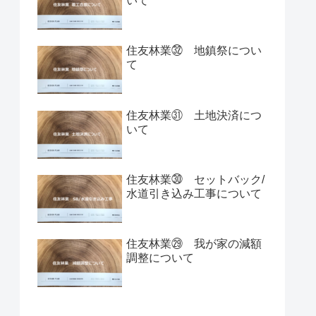
いて
住友林業㉜ 地鎮祭につい
て
住友林業㉛ 土地決済につ
いて
住友林業㉚ セットバック/
水道引き込み工事について
住友林業㉙ 我が家の減額
調整について