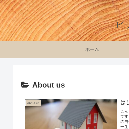
ビ
ホーム
About us
は
About us
こん
です
の自
一生