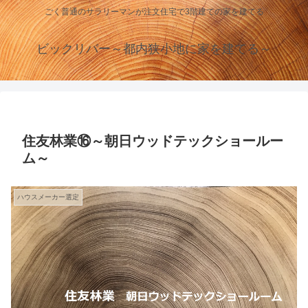
ごく普通のサラリーマンが注文住宅で3階建ての家を建てる
ビックリバー～都内狭小地に家を建てる～
住友林業⑯～朝日ウッドテックショールー
ム～
ハウスメーカー選定