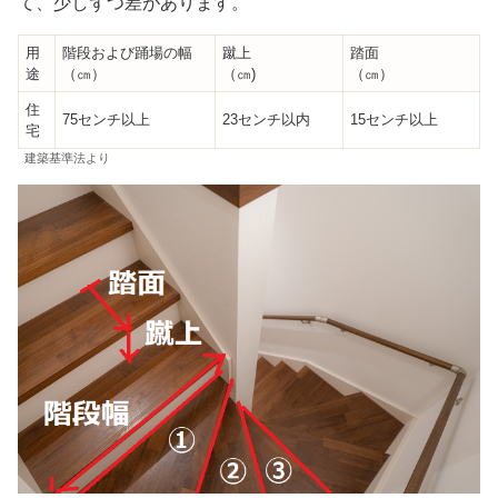
て、少しずつ差があります。
用
階段および踊場の幅
蹴上
踏面
途
（㎝）
（㎝)
（㎝）
住
75センチ以上
23センチ以内
15センチ以上
宅
建築基準法より