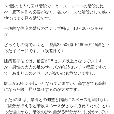
↑の図のような回り階段ですと、ストレートの階段に比
べ、廊下を作る必要がなく、省スペースな階段として狭小
地ではよく見る階段です。
一般的な住宅の階段のステップ幅は、18～20センチ程
度。
ざっくりの例でいくと 階高2,650÷蹴上180＝約15段とい
ったイメージです。（誤差除く）
建築基準法では、踏面が15センチ以上となっています
が、男性の大人の足のサイズが約26センチ～程度ですの
で、あまりこのスペースがないのも危ないですし、
蹴上が23センチ以下となっていますが、高すぎても高齢
になった際、昇り降りするのが大変です。
また↑の図は、階高との調整と階段にスペースを割けない
（段数が増えると階段スペースがさらに必要のため）とい
った理由から、階段の折れ曲がる部分が3つに分かれてい