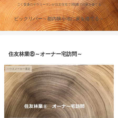
ごく普通のサラリーマンが注文住宅で3階建ての家を建てる
ビックリバー～都内狭小地に家を建てる～
住友林業⑧～オーナー宅訪問～
ハウスメーカー選定