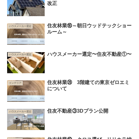
改正
住友林業⑯～朝日ウッドテックショー
ハウスメーカー選定
ルーム～
ハウスメーカー選定〜住友不動産①〜
ハウスメーカー選定
住友林業㉘ 3階建ての東京ゼロエミ
インテリア
について
住友不動産③3Dプラン公開
ハウスメーカー選定