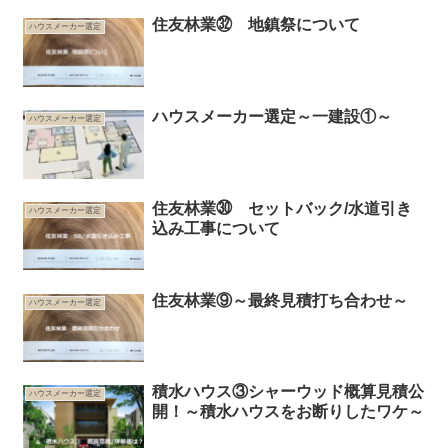
住友林業㉜ 地鎮祭について
ハウスメーカー選定
ハウスメーカー選定～一建設①～
ハウスメーカー選定
住友林業㉚ セットバック/水道引き
ハウスメーカー選定
込み工事について
住友林業⑨～最終見積打ち合わせ～
ハウスメーカー選定
積水ハウス③シャーウッド概算見積公
ハウスメーカー選定
開！～積水ハウスをお断りしたワケ～