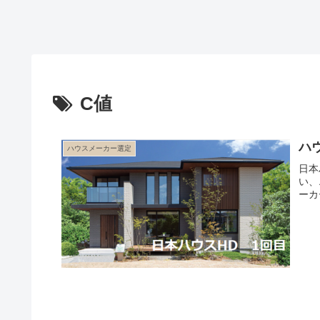
C値
ハ
ハウスメーカー選定
日本
い、
ーカ