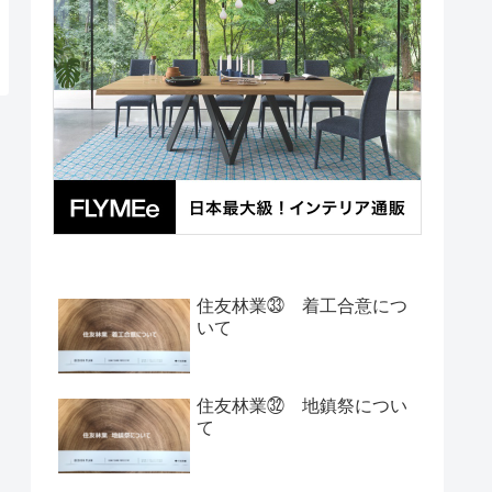
住友林業㉝ 着工合意につ
いて
住友林業㉜ 地鎮祭につい
て