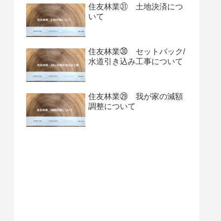
住友林業㉛ 土地決済につ
いて
住友林業㉚ セットバック/
水道引き込み工事について
住友林業㉙ 我が家の減額
調整について