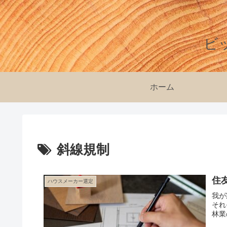
ビ
ホーム
斜線規制
住
ハウスメーカー選定
我が
それ
林業