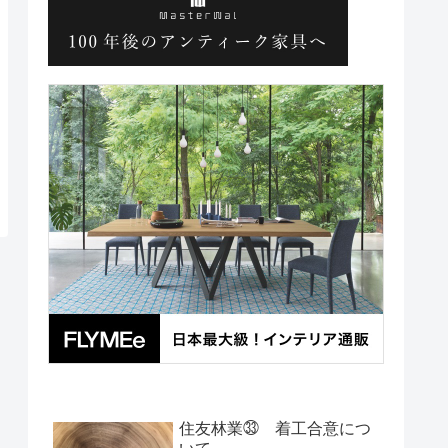
住友林業㉝ 着工合意につ