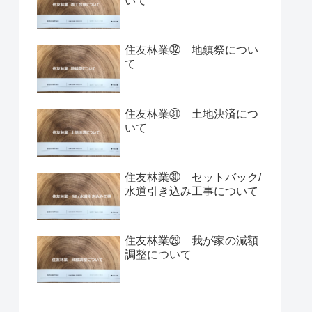
いて
住友林業㉜ 地鎮祭につい
て
住友林業㉛ 土地決済につ
いて
住友林業㉚ セットバック/
水道引き込み工事について
住友林業㉙ 我が家の減額
調整について