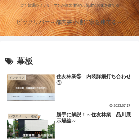
ごく普通のサラリーマンが注文住宅で3階建ての家を建てる
ビックリバー～都内狭小地に家を建てる～
幕板
住友林業㉖ 内装詳細打ち合わせ
インテリア
①
2023.07.17
勝手に解説！～住友林業 品川展
ハウスメーカー選定
示場編～