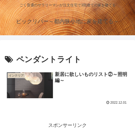
ごく普通のサラリーマンが注文住宅で3階建ての家を建てる
ビックリバー～都内狭小地に家を建てる～
ペンダントライト
新居に欲しいものリスト②～照明
インテリア
編～
2022.12.01
スポンサーリンク