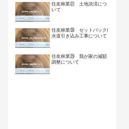
住友林業㉛ 土地決済につ
いて
住友林業㉚ セットバック/
水道引き込み工事について
住友林業㉙ 我が家の減額
調整について