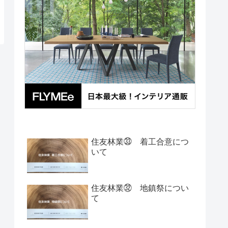
住友林業㉝ 着工合意につ
いて
住友林業㉜ 地鎮祭につい
て