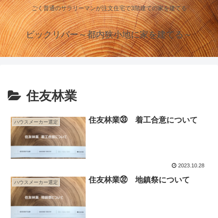
ごく普通のサラリーマンが注文住宅で3階建ての家を建てる
ビックリバー～都内狭小地に家を建てる～
住友林業
住友林業㉝ 着工合意について
ハウスメーカー選定
2023.10.28
住友林業㉜ 地鎮祭について
ハウスメーカー選定