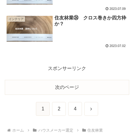
2023.07.09
住友林業㉔ クロス巻きか四方枠
インテリア
か？
2023.07.02
スポンサーリンク
次のページ
次
1
2
4
へ
ホーム
ハウスメーカー選定
住友林業