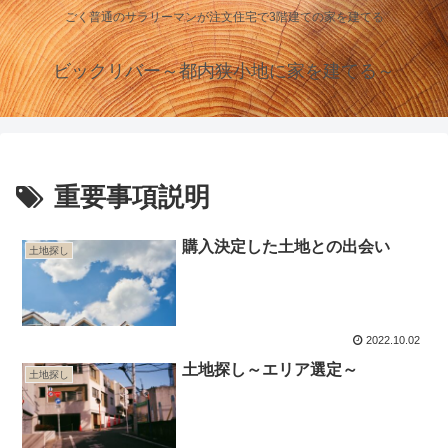
ごく普通のサラリーマンが注文住宅で3階建ての家を建てる
ビックリバー～都内狭小地に家を建てる～
重要事項説明
購入決定した土地との出会い
土地探し
2022.10.02
土地探し～エリア選定～
土地探し