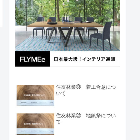
住友林業㉝ 着工合意につ
いて
住友林業㉜ 地鎮祭につい
て