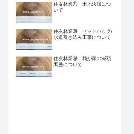
住友林業㉛ 土地決済につ
いて
住友林業㉚ セットバック/
水道引き込み工事について
住友林業㉙ 我が家の減額
調整について