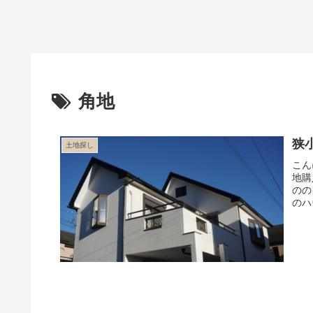
角地
狭
土地探し
こん
地購
のの
のハ