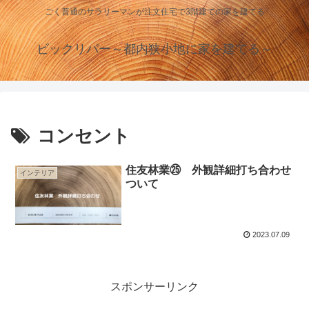
ごく普通のサラリーマンが注文住宅で3階建ての家を建てる
ビックリバー～都内狭小地に家を建てる～
コンセント
住友林業㉕ 外観詳細打ち合わせ
インテリア
ついて
2023.07.09
スポンサーリンク